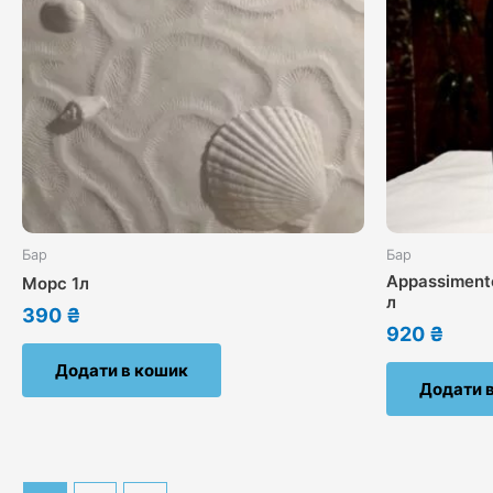
Бар
Бар
Appassimento
Морс 1л
л
390
₴
920
₴
Додати в кошик
Додати 