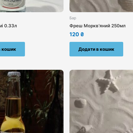
Бар
і 0.33л
Фреш Морквʼяний 250мл
120
₴
в кошик
Додати в кошик