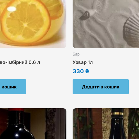
Бар
о-імбірний 0.6 л
Узвар 1л
330
₴
в кошик
Додати в кошик