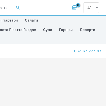
Вибрати
Пошук
акти
мову
 і тартари
Салати
аста Різотто Гьодзе
Супи
Гарніри
Десерти
067-67-777-97