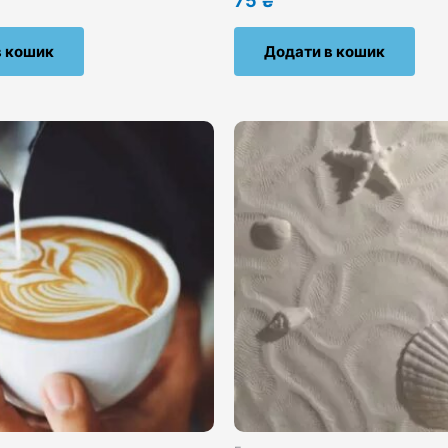
75
₴
в кошик
Додати в кошик