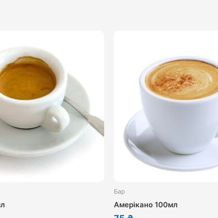
Бар
мл
Амерікано 100мл