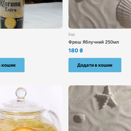
Бар
Фреш Яблучний 250мл
180
₴
в кошик
Додати в кошик