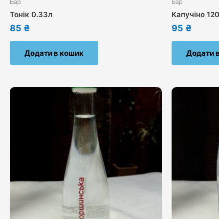
Бар
Бар
Тонік 0.33л
Капучіно 12
85
₴
95
₴
Додати в кошик
Додати 