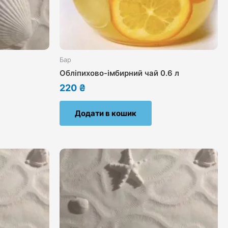
Бар
Обліпихово-імбирний чай 0.6 л
220
₴
Додати в кошик