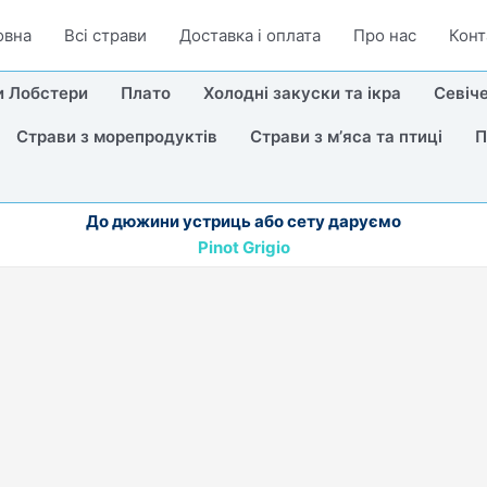
овна
Всі страви
Доставка i оплата
Про нас
Конт
и Лобстери
Плато
Холодні закуски та ікра
Севіче
Страви з морепродуктів
Страви з мʼяса та птиці
П
До дюжини устриць або сету даруємо
Pinot Grigio