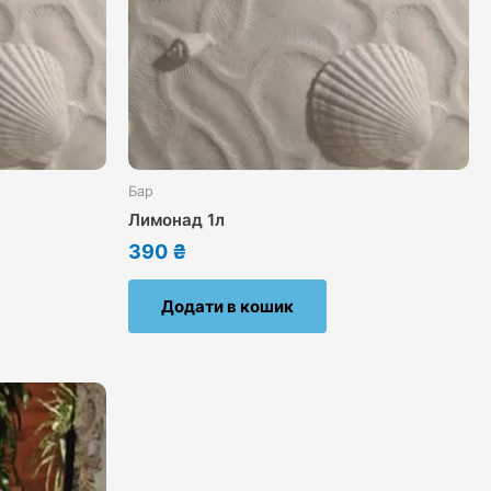
Бар
Лимонад 1л
390
₴
Додати в кошик