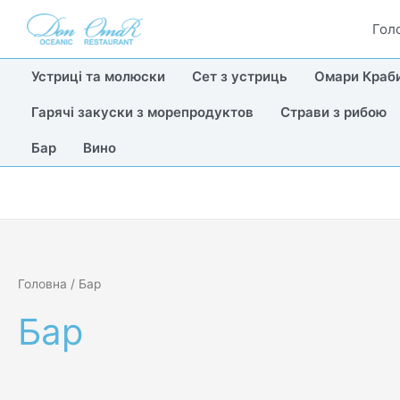
Sorted
Перейти
by
Гол
до
price:
low
вмісту
to
high
Устриці та молюски
Сет з устриць
Омари Краб
Гарячі закуски з морепродуктов
Страви з рибою
Бар
Вино
Головна
/ Бар
Бар