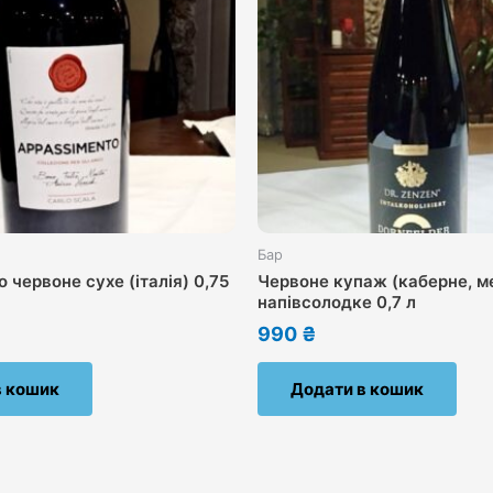
Бар
 червоне сухе (італія) 0,75
Червоне купаж (каберне, м
напівсолодке 0,7 л
990
₴
в кошик
Додати в кошик