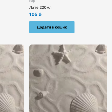
Бар
Лате 220мл
105
₴
Додати в кошик