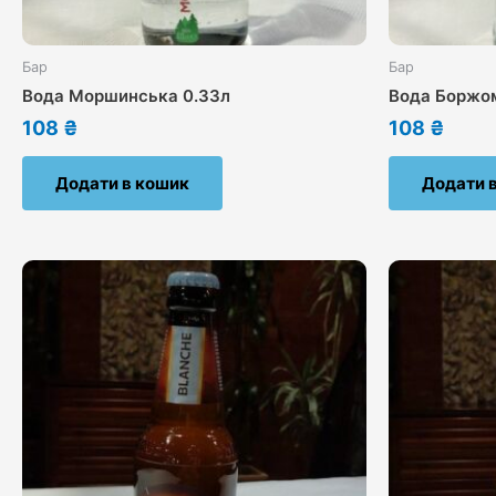
Бар
Бар
Вода Моршинська 0.33л
Вода Боржом
108
₴
108
₴
Додати в кошик
Додати 