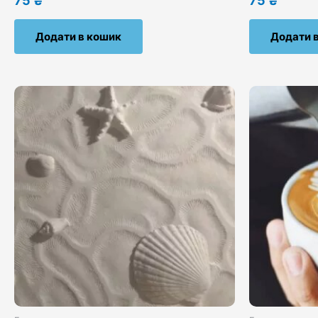
75
₴
75
₴
Додати в кошик
Додати 