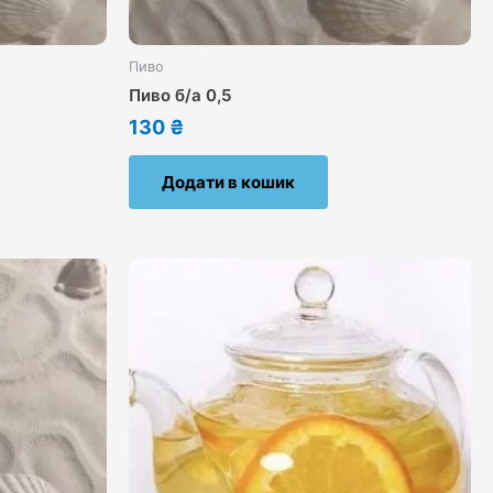
Пиво
Пиво б/а 0,5
130
₴
Додати в кошик