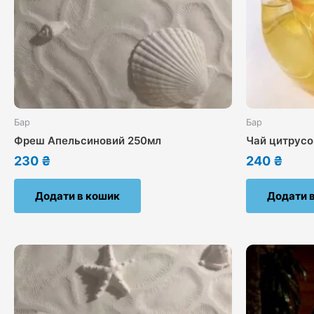
Бар
Бар
Фреш Апельсиновий 250мл
Чай цитрусов
230
₴
240
₴
Додати в кошик
Додати 